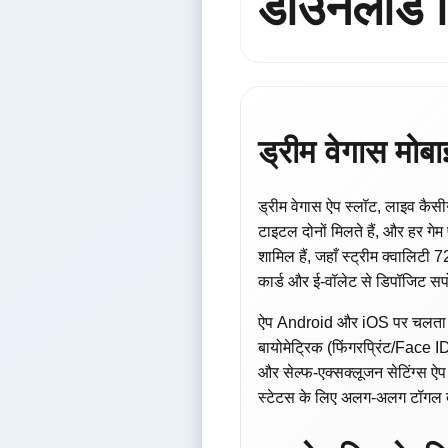
डाउनलोड व
ड्रीम वेगास मोबा
ड्रीम वेगास ऐप स्लॉट, लाइव कैसी
टाइटल दोनों मिलते हैं, और हर गे
शामिल हैं, जहाँ स्ट्रीम क्वालिट
कार्ड और ई-वॉलेट से डिपॉजिट सपो
ऐप Android और iOS पर चलता है औ
बायोमेट्रिक (फिंगरप्रिंट/Face I
और सेल्फ-एक्सक्लूजन सेटिंग्स ऐप
स्टेटस के लिए अलग-अलग टॉगल देत