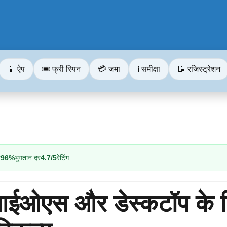
📱 ऐप
🎟️ फ्री स्पिन
💳 जमा
ℹ️ समीक्षा
📝 रजिस्ट्रेशन
य
96%
भुगतान दर
4.7/5
रेटिंग
 आईओएस और डेस्कटॉप के 