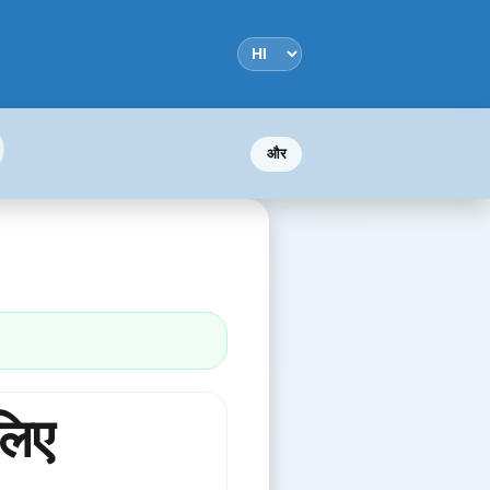
और
लिए