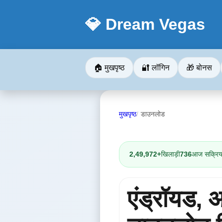
💎 Dream Vegas
🏠 मुखपृष्ठ
🔐 लॉगिन
🎁 बोनस
मुखपृष्ठ
डाउनलोड
2,49,972+
खिलाड़ी
736
आज सक्रि
एंड्रॉयड,