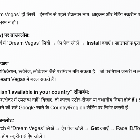
m Vegas” ही लिखें। इंस्टॉल से पहले डेवलपर नाम, आइकन और रेटिंग-स्क्रीन पर
भ्रम न हो।
) पर डाउनलोड:
च में “Dream Vegas” लिखें → ऐप पेज खोलें →
Install
दबाएँ। डाउनलोड पूरा 
ेटअप:
िफिकेशन, स्टोरेज, लोकेशन जैसे परमिशन माँग सकता है। जो परमिशन जरूरी न ल
am Vegas में बदल सकते हैं।
 isn’t available in your country” सीमाबंध:
्षेत्र में उपलब्ध नहीं” दिखाए, तो कारण स्टोर-रीजन या स्थानीय नियम होते हैं। 
लने की शर्तें Google खाते के Country/Region सेटिंग पर निर्भर करती हैं।
ाउनलोड:
ch में “Dream Vegas” लिखें → ऐप पेज खोलें →
Get
दबाएँ → Face ID/Tou
द होम स्क्रीन से ऐप खोलें।