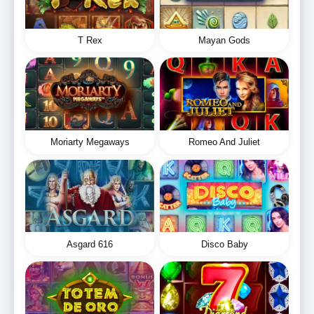
T Rex
Mayan Gods
Moriarty Megaways
Romeo And Juliet
Asgard 616
Disco Baby