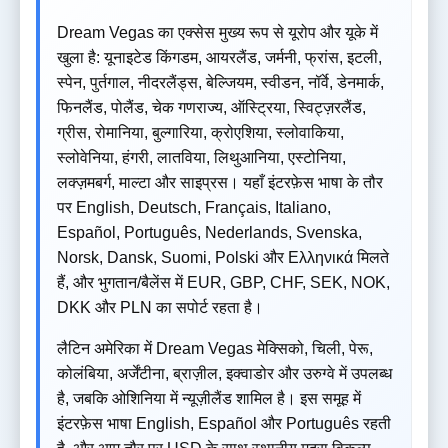
Dream Vegas का एक्सेस मुख्य रूप से यूरोप और यूके में
खुला है: यूनाइटेड किंगडम, आयरलैंड, जर्मनी, फ्रांस, इटली,
स्पेन, पुर्तगाल, नीदरलैंड्स, बेल्जियम, स्वीडन, नॉर्वे, डेनमार्क,
फिनलैंड, पोलैंड, चेक गणराज्य, ऑस्ट्रिया, स्विट्ज़रलैंड,
ग्रीस, रोमानिया, बुल्गारिया, क्रोएशिया, स्लोवाकिया,
स्लोवेनिया, हंगरी, लातविया, लिथुआनिया, एस्टोनिया,
लक्ज़मबर्ग, माल्टा और साइप्रस। यहाँ इंटरफ़ेस भाषा के तौर
पर English, Deutsch, Français, Italiano,
Español, Português, Nederlands, Svenska,
Norsk, Dansk, Suomi, Polski और Ελληνικά मिलते
हैं, और भुगतान/बैलेंस में EUR, GBP, CHF, SEK, NOK,
DKK और PLN का सपोर्ट रहता है।
लैटिन अमेरिका में Dream Vegas मेक्सिको, चिली, पेरू,
कोलंबिया, अर्जेंटीना, ब्राज़ील, इक्वाडोर और उरुग्वे में उपलब्ध
है, जबकि ओशिनिया में न्यूज़ीलैंड शामिल है। इस समूह में
इंटरफ़ेस भाषा English, Español और Português रहती