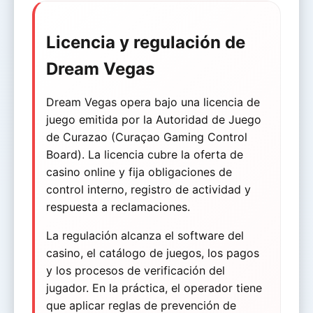
Licencia y regulación de
Dream Vegas
Dream Vegas opera bajo una licencia de
juego emitida por la Autoridad de Juego
de Curazao (Curaçao Gaming Control
Board). La licencia cubre la oferta de
casino online y fija obligaciones de
control interno, registro de actividad y
respuesta a reclamaciones.
La regulación alcanza el software del
casino, el catálogo de juegos, los pagos
y los procesos de verificación del
jugador. En la práctica, el operador tiene
que aplicar reglas de prevención de