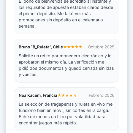
El bono de bienvenida se acreditó al instante y
los requisitos de apuesta estaban claros desde
el primer depósito. Me faltó ver más
promociones sin depósito en el calendario
semanal.
Bruno “B_Ruleta”, Chile
★★★★★
Octubre 2025
Solicité un retiro por monedero electrónico y lo
aprobaron el mismo día. La verificación me
pidió dos documentos y quedó cerrada sin idas
y vueltas.
Noa Kacem, Francia
★★★★☆
Febrero 2026
La selección de tragaperras y ruleta en vivo me
funcionó bien en móvil, sin cortes en la carga.
Eché de menos un filtro por volatilidad para
encontrar juegos más rápido.