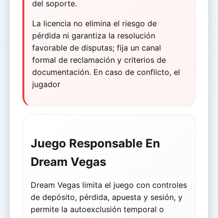
del soporte.
La licencia no elimina el riesgo de
pérdida ni garantiza la resolución
favorable de disputas; fija un canal
formal de reclamación y criterios de
documentación. En caso de conflicto, el
jugador
Juego Responsable En
Dream Vegas
Dream Vegas limita el juego con controles
de depósito, pérdida, apuesta y sesión, y
permite la autoexclusión temporal o