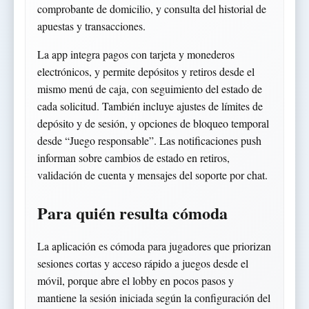
comprobante de domicilio, y consulta del historial de
apuestas y transacciones.
La app integra pagos con tarjeta y monederos
electrónicos, y permite depósitos y retiros desde el
mismo menú de caja, con seguimiento del estado de
cada solicitud. También incluye ajustes de límites de
depósito y de sesión, y opciones de bloqueo temporal
desde “Juego responsable”. Las notificaciones push
informan sobre cambios de estado en retiros,
validación de cuenta y mensajes del soporte por chat.
Para quién resulta cómoda
La aplicación es cómoda para jugadores que priorizan
sesiones cortas y acceso rápido a juegos desde el
móvil, porque abre el lobby en pocos pasos y
mantiene la sesión iniciada según la configuración del