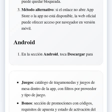
puede quedar bloqueada.
Método alternativo
: si el enlace no abre App
Store o la app no está disponible, la web oficial
puede ofrecer acceso por navegador en versión
móvil.
Android
Android
Descargar
En la sección
, toca
para
Juegos
: catálogo de tragamonedas y juegos de
mesa dentro de la app, con filtros por proveedor
y tipo de juego.
Bonos
: sección de promociones con códigos,
requisitos de apuesta y estado de activación del