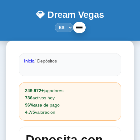
💎 Dream Vegas
Inicio
Depósitos
249.972+
jugadores
736
activos hoy
96%
tasa de pago
4.7/5
valoracion
Deposita con