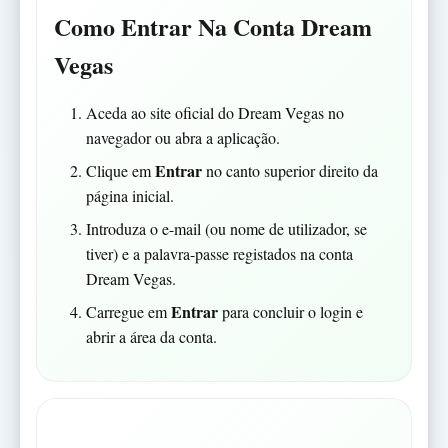
Como Entrar Na Conta Dream
Vegas
Aceda ao site oficial do Dream Vegas no
navegador ou abra a aplicação.
Entrar
Clique em
no canto superior direito da
página inicial.
Introduza o e-mail (ou nome de utilizador, se
tiver) e a palavra-passe registados na conta
Dream Vegas.
Entrar
Carregue em
para concluir o login e
abrir a área da conta.