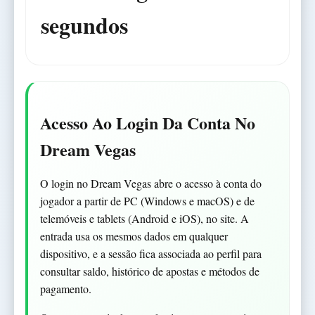
segundos
Acesso Ao Login Da Conta No
Dream Vegas
O login no Dream Vegas abre o acesso à conta do
jogador a partir de PC (Windows e macOS) e de
telemóveis e tablets (Android e iOS), no site. A
entrada usa os mesmos dados em qualquer
dispositivo, e a sessão fica associada ao perfil para
consultar saldo, histórico de apostas e métodos de
pagamento.