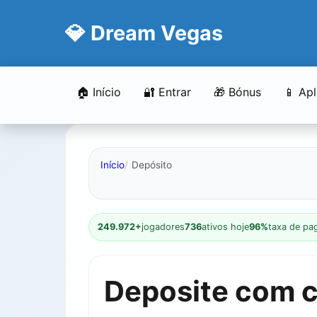
💎 Dream Vegas
🏠 Início
🔐 Entrar
🎁 Bónus
📱 Ap
Início
Depósito
249.972+
jogadores
736
ativos hoje
96%
taxa de pa
Deposite com ca