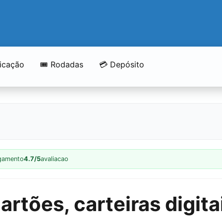
licação
🎟️ Rodadas
💳 Depósito
gamento
4.7/5
avaliacao
rtões, carteiras digita