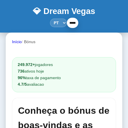
💎 Dream Vegas
Início
Bónus
249.972+
jogadores
736
ativos hoje
96%
taxa de pagamento
4.7/5
avaliacao
Conheça o bónus de
boas-vindas e as