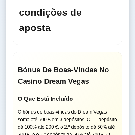
condições de
aposta
Bónus De Boas-Vindas No
Casino Dream Vegas
O Que Está Incluído
O bónus de boas-vindas do Dream Vegas
soma até 600 € em 3 depósitos. O 1.º depósito
dá 100% até 200 €, o 2.º depósito dá 50% até
200 €, e o 3.º depósito dá 50% até 200 €. O