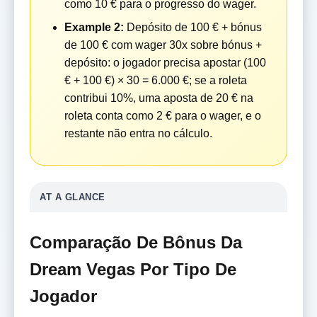
como 10 € para o progresso do wager.
Example 2:
Depósito de 100 € + bónus
de 100 € com wager 30x sobre bónus +
depósito: o jogador precisa apostar (100
€ + 100 €) × 30 = 6.000 €; se a roleta
contribui 10%, uma aposta de 20 € na
roleta conta como 2 € para o wager, e o
restante não entra no cálculo.
AT A GLANCE
Comparação De Bônus Da
Dream Vegas Por Tipo De
Jogador