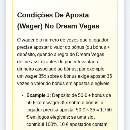
Condições De Aposta
(Wager) No Dream Vegas
O wager é o número de vezes que o jogador
precisa apostar o valor do bónus (ou bónus +
depósito, quando a regra do Dream Vegas
define assim) antes de poder levantar o
dinheiro associado ao bónus; por exemplo,
um wager 35x sobre o bónus exige apostar 35
vezes o valor do bónus em apostas elegíveis.
Example 1:
Depósito de 50 € + bónus de
50 € com wager 35x sobre o bónus: o
jogador precisa apostar 50 € × 35 = 1.750
€ em jogos elegíveis; se uma slot
contribui 100%, 10 € apostados contam