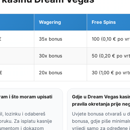
Wagering
Free Spins
€
35x bonus
100 (0,10 € po vrt
30x bonus
50 (0,20 € po vrt
€
20x bonus
30 (1,00 € po vrtn
ram i što moram upisati
Gdje u Dream Vegas kasi
pravila okretanja prije ne
l, lozinku i odabereš
Uvjete bonusa otvaraš u d
ruku. Za isplatu kasnije
bonusa, gdje piše minimal
okumentom i dokazom
vrijedi samo za određene i