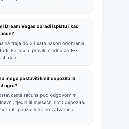
mi Dream Vegas obradi isplatu i kad
račun?
asina traje do 24 sata nakon odobrenja,
todi. Kartice u pravilu sjednu za 1–3
isti dan.
 mogu postaviti limit depozita ili
ti igru?
postavkama računa pod odgovornim
nevni, tjedni ili mjesečni limit depozita.
time-out” pauzu ili trajno zatvaranje