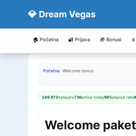
💎 Dream Vegas
🏠 Početna
🔐 Prijava
🎁 Bonusi
📱
Početna
Welcome bonus
249.972+
players
736
active today
96%
payout rate
4
Welcome paket