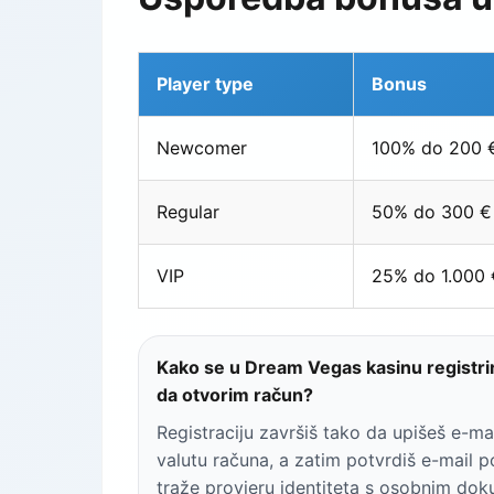
Player type
Bonus
Newcomer
100% do 200 
Regular
50% do 300 €
VIP
25% do 1.000 
Kako se u Dream Vegas kasinu registri
da otvorim račun?
Registraciju završiš tako da upišeš e-mai
valutu računa, a zatim potvrdiš e-mail po
traže provjeru identiteta s osobnim d