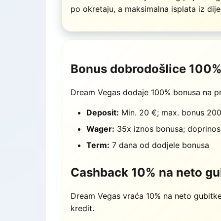
po okretaju, a maksimalna isplata iz dij
Bonus dobrodošlice 100%
Dream Vegas dodaje 100% bonusa na prvi
Deposit:
Min. 20 €; max. bonus 20
Wager:
35x iznos bonusa; doprinos:
Term:
7 dana od dodjele bonusa
Cashback 10% na neto gub
Dream Vegas vraća 10% na neto gubitke i
kredit.