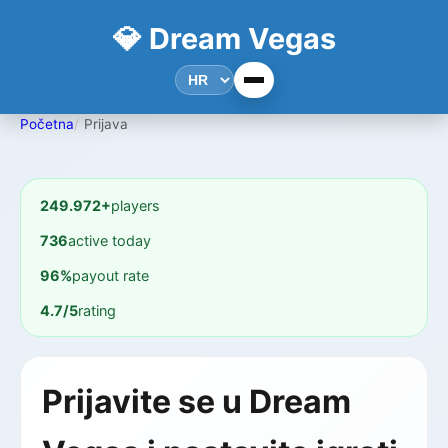
💎 Dream Vegas
Početna
Prijava
249.972+
players
736
active today
96%
payout rate
4.7/5
rating
Prijavite se u Dream