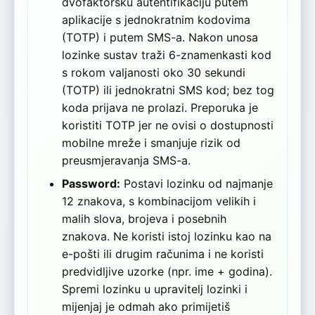
dvofaktorsku autentifikaciju putem
aplikacije s jednokratnim kodovima
(TOTP) i putem SMS-a. Nakon unosa
lozinke sustav traži 6-znamenkasti kod
s rokom valjanosti oko 30 sekundi
(TOTP) ili jednokratni SMS kod; bez tog
koda prijava ne prolazi. Preporuka je
koristiti TOTP jer ne ovisi o dostupnosti
mobilne mreže i smanjuje rizik od
preusmjeravanja SMS-a.
Password:
Postavi lozinku od najmanje
12 znakova, s kombinacijom velikih i
malih slova, brojeva i posebnih
znakova. Ne koristi istoj lozinku kao na
e-pošti ili drugim računima i ne koristi
predvidljive uzorke (npr. ime + godina).
Spremi lozinku u upravitelj lozinki i
mijenjaj je odmah ako primijetiš