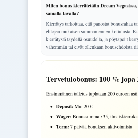
Miten bonus kierrätetään Dream Vegasissa, j
samalla tavalla?
Kierrätys tarkoittaa, että panostat bonusrahaa t
ehtojen mukaisen summan ennen kotiutusta. Kol
kierrätystä täydellä osuudella, ja pöytäpelit kerr
vähemmän tai eivät ollenkaan bonusehdoista ri
Tervetulobonus: 100 % jopa 2
Ensimmäinen talletus tuplataan 200 euroon asti.
Deposit:
Min 20 €
Wager:
Bonussumma x35, ilmaiskierroksis
Term:
7 päivää bonuksen aktivoinnista