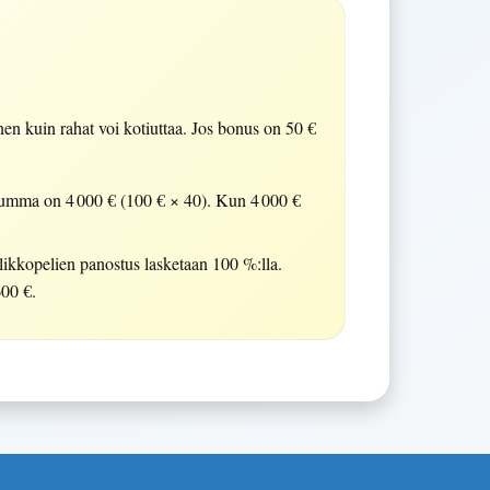
en kuin rahat voi kotiuttaa. Jos bonus on 50 €
 summa on 4 000 € (100 € × 40). Kun 4 000 €
olikkopelien panostus lasketaan 100 %:lla.
600 €.