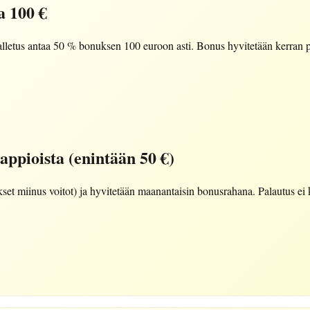
a 100 €
talletus antaa 50 % bonuksen 100 euroon asti. Bonus hyvitetään kerran 
appioista (enintään 50 €)
kset miinus voitot) ja hyvitetään maanantaisin bonusrahana. Palautus ei k