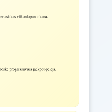
per asiakas viikonlopun aikana.
oske progressiivisia jackpot-pelejä.