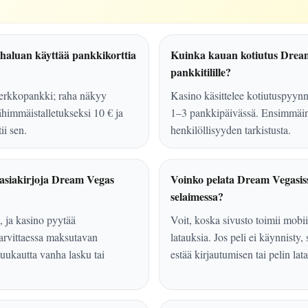
 haluan käyttää pankkikorttia
Kuinka kauan kotiutus Dream 
pankkitilille?
i verkkopankki; raha näkyy
Kasino käsittelee kotiutuspyynnö
vähimmäistalletukseksi 10 € ja
1–3 pankkipäivässä. Ensimmäinen
ii sen.
henkilöllisyyden tarkistusta.
ä asiakirjoja Dream Vegas
Voinko pelata Dream Vegasiss
selaimessa?
a, ja kasino pyytää
Voit, koska sivusto toimii mobii
tarvittaessa maksutavan
latauksia. Jos peli ei käynnisty,
uukautta vanha lasku tai
estää kirjautumisen tai pelin lat