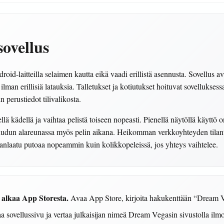
ovellus
id-laitteilla selaimen kautta eikä vaadi erillistä asennusta. Sovellus av
lman erillisiä latauksia. Talletukset ja kotiutukset hoituvat sovelluksess
n perustiedot tilivalikosta.
llä kädellä ja vaihtaa pelistä toiseen nopeasti. Pienellä näytöllä käyttö 
ruudun alareunassa myös pelin aikana. Heikomman verkkoyhteyden tilant
anlaatu putoaa nopeammin kuin kolikkopeleissä, jos yhteys vaihtelee.
 alkaa App Storesta.
Avaa App Store, kirjoita hakukenttään “Dream Veg
 sovellussivu ja vertaa julkaisijan nimeä Dream Vegasin sivustolla ilmo