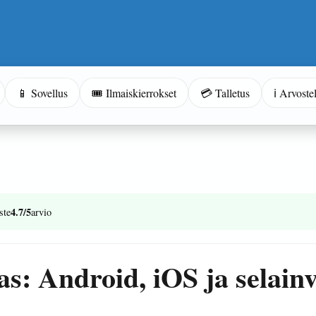
📱 Sovellus
🎟️ Ilmaiskierrokset
💳 Talletus
ℹ️ Arvoste
4.7/5
ste
arvio
 Android, iOS ja selainver