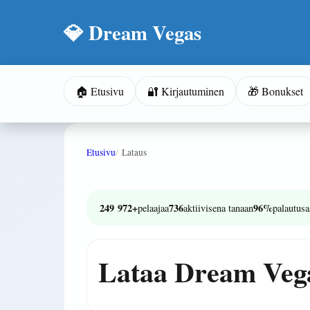
💎 Dream Vegas
🏠 Etusivu
🔐 Kirjautuminen
🎁 Bonukset
Etusivu
Lataus
249 972+
736
96%
pelaajaa
aktiivisena tanaan
palautusa
Lataa Dream Vegas: