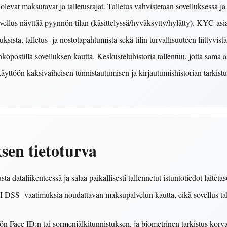
olevat maksutavat ja talletusrajat. Talletus vahvistetaan sovelluksessa ja 
ellus näyttää pyynnön tilan (käsittelyssä/hyväksytty/hylätty). KYC-asia
ista, talletus- ja nostotapahtumista sekä tilin turvallisuuteen liittyvistä
hköpostilla sovelluksen kautta. Keskusteluhistoria tallentuu, jotta sama a
äyttöön kaksivaiheisen tunnistautumisen ja kirjautumishistorian tarkistu
sen tietoturva
a dataliikenteessä ja salaa paikallisesti tallennetut istuntotiedot laiteta
 DSS -vaatimuksia noudattavan maksupalvelun kautta, eikä sovellus tal
n Face ID:n tai sormenjälkitunnistuksen, ja biometrinen tarkistus korvaa