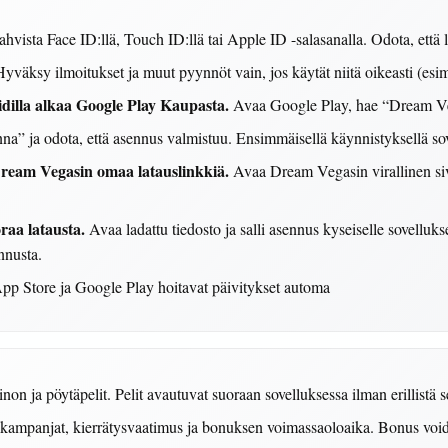
hvista Face ID:llä, Touch ID:llä tai Apple ID -salasanalla. Odota, että 
yväksy ilmoitukset ja muut pyynnöt vain, jos käytät niitä oikeasti (esi
dilla alkaa Google Play Kaupasta.
Avaa Google Play, hae “Dream Veg
a” ja odota, että asennus valmistuu. Ensimmäisellä käynnistyksellä sove
 Dream Vegasin omaa latauslinkkiä.
Avaa Dream Vegasin virallinen siv
raa latausta.
Avaa ladattu tiedosto ja salli asennus kyseiselle sovelluk
nnusta.
p Store ja Google Play hoitavat päivitykset automa
inon ja pöytäpelit. Pelit avautuvat suoraan sovelluksessa ilman erillistä s
 kampanjat, kierrätysvaatimus ja bonuksen voimassaoloaika. Bonus void