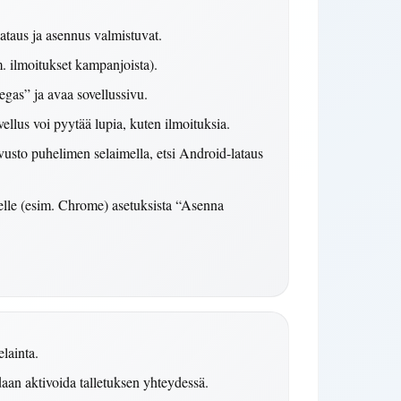
lataus ja asennus valmistuvat.
m. ilmoitukset kampanjoista).
as” ja avaa sovellussivu.
llus voi pyytää lupia, kuten ilmoituksia.
usto puhelimen selaimella, etsi Android-lataus
selle (esim. Chrome) asetuksista “Asenna
elainta.
aan aktivoida talletuksen yhteydessä.