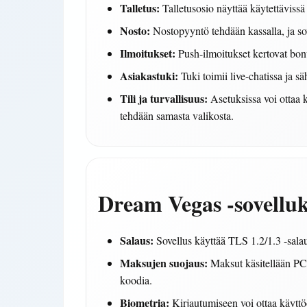
Talletus:
Talletusosio näyttää käytettävissä 
Nosto:
Nostopyyntö tehdään kassalla, ja sov
Ilmoitukset:
Push-ilmoitukset kertovat bonuks
Asiakastuki:
Tuki toimii live-chatissa ja sä
Tili ja turvallisuus:
Asetuksissa voi ottaa k
tehdään samasta valikosta.
Dream Vegas -sovelluk
Salaus:
Sovellus käyttää TLS 1.2/1.3 -salaust
Maksujen suojaus:
Maksut käsitellään PCI
koodia.
Biometria:
Kirjautumiseen voi ottaa käyttöö