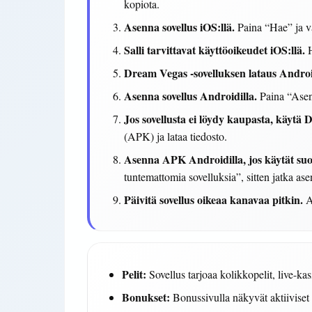
kopiota.
Asenna sovellus iOS:llä.
Paina “Hae” ja va
Salli tarvittavat käyttöoikeudet iOS:llä.
H
Dream Vegas -sovelluksen lataus Androi
Asenna sovellus Androidilla.
Paina “Asenn
Jos sovellusta ei löydy kaupasta, käytä
(APK) ja lataa tiedosto.
Asenna APK Androidilla, jos käytät suo
tuntemattomia sovelluksia”, sitten jatka ase
Päivitä sovellus oikeaa kanavaa pitkin.
Ap
Pelit:
Sovellus tarjoaa kolikkopelit, live-kas
Bonukset:
Bonussivulla näkyvät aktiiviset