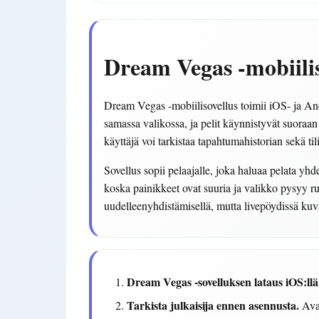
Dream Vegas -mobiilis
Dream Vegas -mobiilisovellus toimii iOS- ja Andro
samassa valikossa, ja pelit käynnistyvät suoraan i
käyttäjä voi tarkistaa tapahtumahistorian sekä tili
Sovellus sopii pelaajalle, joka haluaa pelata yhde
koska painikkeet ovat suuria ja valikko pysyy 
uudelleenyhdistämisellä, mutta livepöydissä kuv
Dream Vegas -sovelluksen lataus iOS:llä
Tarkista julkaisija ennen asennusta.
Avaa