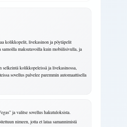
aa kolikkopelit, livekasinon ja pöytäpelit
a samoilla maksutavoilla kuin mobiilisivulla, ja
on selkeintä kolikkopeleissä ja livekasinossa,
eissa sovellus palvelee paremmin automaattisella
as” ja valitse sovellus hakutuloksista.
itettuun nimeen, jotta et lataa samannimistä