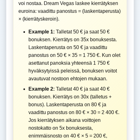
voi nostaa. Dream Vegas laskee kierrätyksen
euroina: vaadittu panostus = (laskentaperusta)
× (kierrätyskeroin).
Example 1:
Talletat 50 € ja saat 50 €
bonuksen. Kierrätys on 35x bonuksesta.
Laskentaperusta on 50 € ja vaadittu
panostus on 50 € × 35 = 1 750 €. Kun olet
asettanut panoksia yhteensä 1 750 €
hyväksytyissä peleissä, bonuksen voitot
avautuvat nostoon ehtojen mukaan.
Example 2:
Talletat 40 € ja saat 40 €
bonuksen. Kierrätys on 30x (talletus +
bonus). Laskentaperusta on 80 € ja
vaadittu panostus on 80 € × 30 = 2 400 €.
Jos kierrätyksen aikana voittojen
nostokatto on 5x bonuksesta,
enimmäisnosto on 40 € × 5 = 200 €,