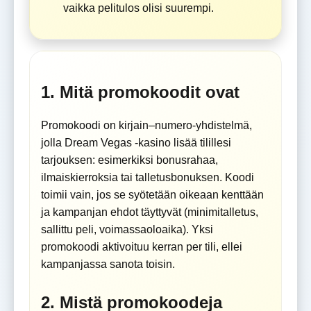
vaikka pelitulos olisi suurempi.
1. Mitä promokoodit ovat
Promokoodi on kirjain–numero-yhdistelmä,
jolla Dream Vegas -kasino lisää tilillesi
tarjouksen: esimerkiksi bonusrahaa,
ilmaiskierroksia tai talletusbonuksen. Koodi
toimii vain, jos se syötetään oikeaan kenttään
ja kampanjan ehdot täyttyvät (minimitalletus,
sallittu peli, voimassaoloaika). Yksi
promokoodi aktivoituu kerran per tili, ellei
kampanjassa sanota toisin.
2. Mistä promokoodeja