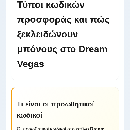
Τύποι κωδικών
προσφοράς και πώς
ξεκλειδώνουν
μπόνους στο Dream
Vegas
Τι είναι οι προωθητικοί
κωδικοί
Οι προωθητικοί κωδικοί στο καζίνο
Dream