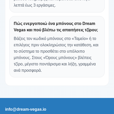
λεπτά έως 3 εργάσιμες.
Πώς ενεργοποιώ ένα μπόνους στο Dream
Vegas και πού βλέπω τις απαιτήσεις τζίρου;
Βάζεις τον κωδικό μπόνους στο «Ταμείο» ή το
επιλέγεις πριν ολοκληρώσεις την κατάθεση, και
το σύστημα το προσθέτει στο υπόλοιπο
μπόνους. Στους «Όρους μπόνους» βλέπεις
τζίρο, μέγιστο ποντάρισμα και λήξη, γραμμένα
ανά προσφορά.
info@dream-vegas.io