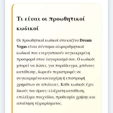
Τι είναι οι προωθητικοί
κωδικοί
Dream
Οι προωθητικοί κωδικοί στο καζίνο
Vegas
είναι σύντομοι αλφαριθμητικοί
κωδικοί που ενεργοποιούν συγκεκριμένη
προσφορά στον λογαριασμό σου. Ο κωδικός
μπορεί να δώσει, για παράδειγμα, μπόνους
κατάθεσης, δωρεάν περιστροφές σε
συγκεκριμένο κουλοχέρη ή επιστροφή
χρημάτων σε απώλειες. Κάθε κωδικός έχει
δικούς του όρους: ελάχιστη κατάθεση,
επιλέξιμα παιχνίδια, προθεσμία χρήσης και
απαίτηση τζιραρίσματος.