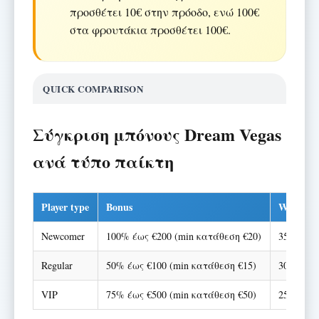
προσθέτει 10€ στην πρόοδο, ενώ 100€
στα φρουτάκια προσθέτει 100€.
QUICK COMPARISON
Σύγκριση μπόνους Dream Vegas
ανά τύπο παίκτη
Player type
Bonus
Wagerin
Newcomer
100% έως €200 (min κατάθεση €20)
35x (μπό
Regular
50% έως €100 (min κατάθεση €15)
30x (μπό
VIP
75% έως €500 (min κατάθεση €50)
25x (μπό