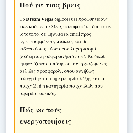
Πού να τους βρεις
Dream Vegas
Το
δημοσιεύει προωθητικούς
κωδικούς σε σελίδες προσφορών μέσα στον
ιστότοπο, σε μηνύματα email προς
εγγεγραμμένους παίκτες και σε
ειδοποιήσεις μέσα στον λογαριασμό
(ενότητα προσφορών/μπόνους). Κωδικοί
εμφανίζονται επίσης σε συνεργαζόμενες
σελίδες προσφορών, όπου συνήθως
αναγράφεται η ημερομηνία λήξης και το
παιχνίδι ή η κατηγορία παιχνιδιών που
αφορά ο κωδικός.
Πώς να τους
ενεργοποιήσεις