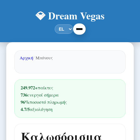
💎 Dream Vegas
Αρχική
Μπόνους
249.972+
παίκτες
736
ενεργοί σήμερα
96%
ποσοστό πληρωμής
4.7/5
αξιολόγηση
Καλωσόρισμα