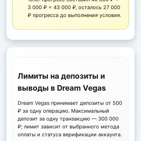
3 000 ₽ = 43 000 ₽, осталось 27 000
₽ прогресса до выполнения условия.
Лимиты на депозиты и
выводы в Dream Vegas
Dream Vegas принимает депозиты от 500
₽ за одну операцию. Максимальный
депозит за одну транзакцию — 300 000
₽; лимит зависит от выбранного метода
оплаты и статуса верификации аккаунта.