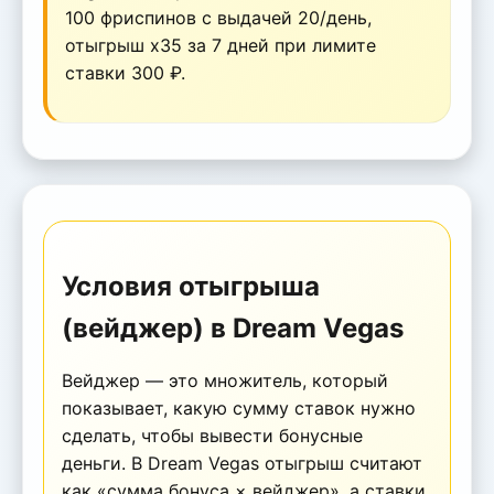
100 фриспинов с выдачей 20/день,
отыгрыш x35 за 7 дней при лимите
ставки 300 ₽.
Условия отыгрыша
(вейджер) в Dream Vegas
Вейджер — это множитель, который
показывает, какую сумму ставок нужно
сделать, чтобы вывести бонусные
деньги. В Dream Vegas отыгрыш считают
как «сумма бонуса × вейджер», а ставки