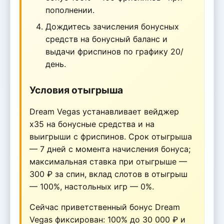
пополнении.
Дождитесь зачисления бонусных
средств на бонусный баланс и
выдачи фриспинов по графику 20/
день.
Условия отыгрыша
Dream Vegas устанавливает вейджер
x35 на бонусные средства и на
выигрыши с фриспинов. Срок отыгрыша
— 7 дней с момента начисления бонуса;
максимальная ставка при отыгрыше —
300 ₽ за спин, вклад слотов в отыгрыш
— 100%, настольных игр — 0%.
Сейчас приветственный бонус Dream
Vegas фиксирован: 100% до 30 000 ₽ и