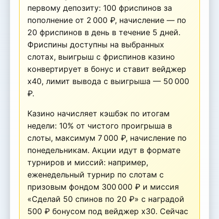
первому депозиту: 100 фриспинов за
пополнение от 2 000 ₽, начисление — по
20 фриспинов в день в течение 5 дней.
Фриспины доступны на выбранных
слотах, выигрыш с фриспинов казино
конвертирует в бонус и ставит вейджер
x40, лимит вывода с выигрыша — 50 000
₽.
Казино начисляет кэшбэк по итогам
недели: 10% от чистого проигрыша в
слоты, максимум 7 000 ₽, начисление по
понедельникам. Акции идут в формате
турниров и миссий: например,
еженедельный турнир по слотам с
призовым фондом 300 000 ₽ и миссия
«Сделай 50 спинов по 20 ₽» с наградой
500 ₽ бонусом под вейджер x30. Сейчас