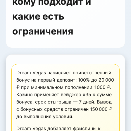
кому подходит и
какие есть
ограничения
Dream Vegas начисляет приветственный
бонус на первый депозит: 100% до 20 000
₽ при минимальном пополнении 1 000 ₽.
Казино применяет вейджер x35 к сумме
бонуса, срок отыгрыша — 7 дней. Вывод
с бонусных средств ограничен 150 000 ₽
до выполнения условий.
Dream Vegas добавляет фриспины к