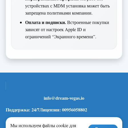
устройствах с MDM установка может быть
запрещена политиками компании.
Оплата и подписки.
Встроенные покупки
зависят от настроек Apple ID и
ограничений “Экранного времени”.
info@dream-vegas.io
Поддержка: 24/7
Лицензия: 00956058802
Играйте ответственно, 18+.
Мы используем файлы cookie для