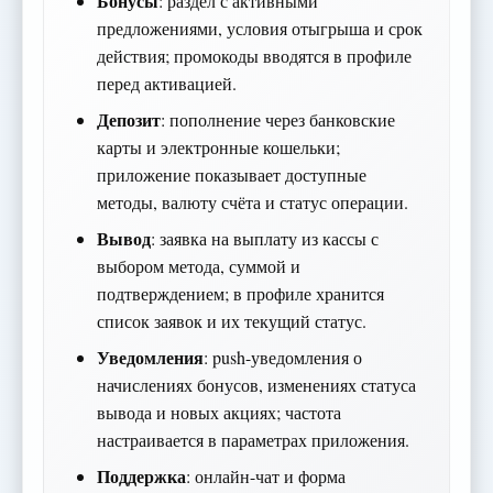
Бонусы
: раздел с активными
предложениями, условия отыгрыша и срок
действия; промокоды вводятся в профиле
перед активацией.
Депозит
: пополнение через банковские
карты и электронные кошельки;
приложение показывает доступные
методы, валюту счёта и статус операции.
Вывод
: заявка на выплату из кассы с
выбором метода, суммой и
подтверждением; в профиле хранится
список заявок и их текущий статус.
Уведомления
: push-уведомления о
начислениях бонусов, изменениях статуса
вывода и новых акциях; частота
настраивается в параметрах приложения.
Поддержка
: онлайн-чат и форма