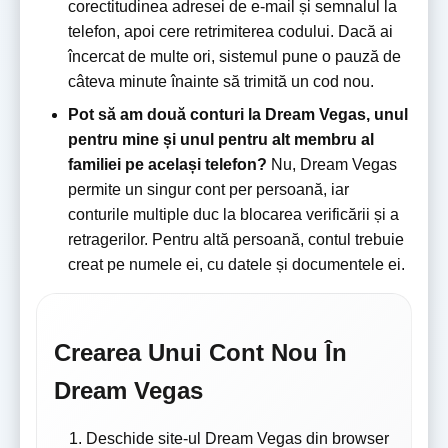
corectitudinea adresei de e-mail și semnalul la
telefon, apoi cere retrimiterea codului. Dacă ai
încercat de multe ori, sistemul pune o pauză de
câteva minute înainte să trimită un cod nou.
Pot să am două conturi la Dream Vegas, unul
pentru mine și unul pentru alt membru al
familiei pe același telefon?
Nu, Dream Vegas
permite un singur cont per persoană, iar
conturile multiple duc la blocarea verificării și a
retragerilor. Pentru altă persoană, contul trebuie
creat pe numele ei, cu datele și documentele ei.
Crearea Unui Cont Nou În
Dream Vegas
Deschide site-ul Dream Vegas din browser