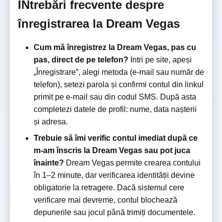
ÎNtrebări frecvente despre
înregistrarea la Dream Vegas
Cum mă înregistrez la Dream Vegas, pas cu
pas, direct de pe telefon?
Intri pe site, apeși
„Înregistrare”, alegi metoda (e-mail sau număr de
telefon), setezi parola și confirmi contul din linkul
primit pe e-mail sau din codul SMS. După asta
completezi datele de profil: nume, data nașterii
și adresa.
Trebuie să îmi verific contul imediat după ce
m-am înscris la Dream Vegas sau pot juca
înainte?
Dream Vegas permite crearea contului
în 1–2 minute, dar verificarea identității devine
obligatorie la retragere. Dacă sistemul cere
verificare mai devreme, contul blochează
depunerile sau jocul până trimiți documentele.