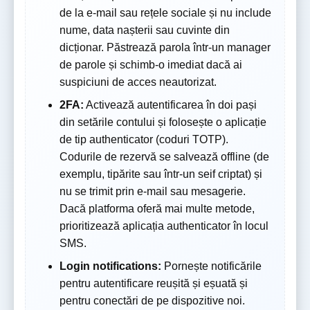
de la e-mail sau rețele sociale și nu include
nume, data nașterii sau cuvinte din
dicționar. Păstrează parola într-un manager
de parole și schimb-o imediat dacă ai
suspiciuni de acces neautorizat.
2FA:
Activează autentificarea în doi pași
din setările contului și folosește o aplicație
de tip authenticator (coduri TOTP).
Codurile de rezervă se salvează offline (de
exemplu, tipărite sau într-un seif criptat) și
nu se trimit prin e-mail sau mesagerie.
Dacă platforma oferă mai multe metode,
prioritizează aplicația authenticator în locul
SMS.
Login notifications:
Pornește notificările
pentru autentificare reușită și eșuată și
pentru conectări de pe dispozitive noi.