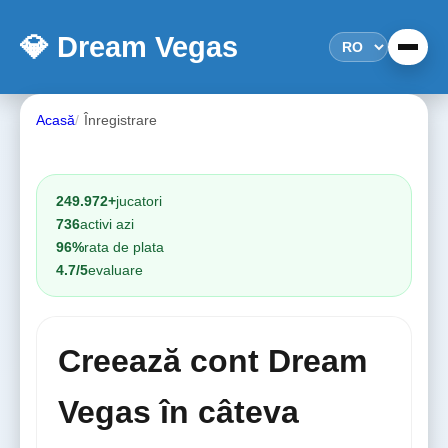
💎 Dream Vegas
Acasă
Înregistrare
249.972+
jucatori
736
activi azi
96%
rata de plata
4.7/5
evaluare
Creează cont Dream
Vegas în câteva