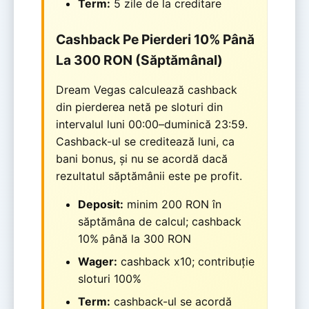
Term:
5 zile de la creditare
Cashback Pe Pierderi 10% Până
La 300 RON (Săptămânal)
Dream Vegas calculează cashback
din pierderea netă pe sloturi din
intervalul luni 00:00–duminică 23:59.
Cashback-ul se creditează luni, ca
bani bonus, și nu se acordă dacă
rezultatul săptămânii este pe profit.
Deposit:
minim 200 RON în
săptămâna de calcul; cashback
10% până la 300 RON
Wager:
cashback x10; contribuție
sloturi 100%
Term:
cashback-ul se acordă