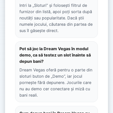
Intri la „Sloturi” și folosești filtrul de
furnizor din listă, apoi poți sorta după
noutăți sau popularitate. Dacă știi
numele jocului, căutarea din partea de
sus îl găsește direct.
Pot să joc la Dream Vegas în modul
demo, ca să testez un slot înainte să
depun bani?
Dream Vegas oferă pentru o parte din
sloturi buton de „Demo”, iar jocul
pornește fără depunere. Jocurile care
nu au demo cer conectare și miză cu
bani reali.