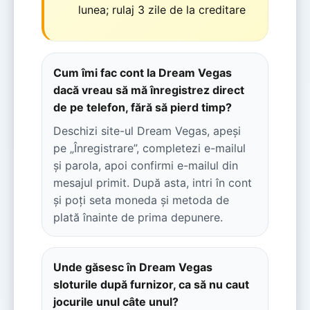
lunea; rulaj 3 zile de la creditare
Cum îmi fac cont la Dream Vegas
dacă vreau să mă înregistrez direct
de pe telefon, fără să pierd timp?
Deschizi site-ul Dream Vegas, apeși
pe „Înregistrare”, completezi e-mailul
și parola, apoi confirmi e-mailul din
mesajul primit. După asta, intri în cont
și poți seta moneda și metoda de
plată înainte de prima depunere.
Unde găsesc în Dream Vegas
sloturile după furnizor, ca să nu caut
jocurile unul câte unul?