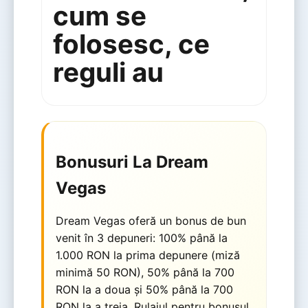
cum se
folosesc, ce
reguli au
Bonusuri La Dream
Vegas
Dream Vegas oferă un bonus de bun
venit în 3 depuneri: 100% până la
1.000 RON la prima depunere (miză
minimă 50 RON), 50% până la 700
RON la a doua și 50% până la 700
RON la a treia. Rulajul pentru bonusul