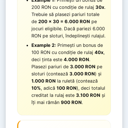
200 RON cu condiție de rulaj
30x
.
Trebuie să plasezi pariuri totale
de
200 × 30 = 6.000 RON
pe
jocuri eligibile. Dacă pariezi 6.000
RON pe sloturi, îndeplinești rulajul.
Example 2:
Primești un bonus de
100 RON cu condiție de rulaj
40x
,
deci ținta este
4.000 RON
.
Plasezi pariuri de
3.000 RON
pe
sloturi (contează
3.000 RON
) și
1.000 RON
la ruletă (contează
10%
, adică
100 RON
), deci totalul
creditat la rulaj este
3.100 RON
și
îți mai rămân
900 RON
.