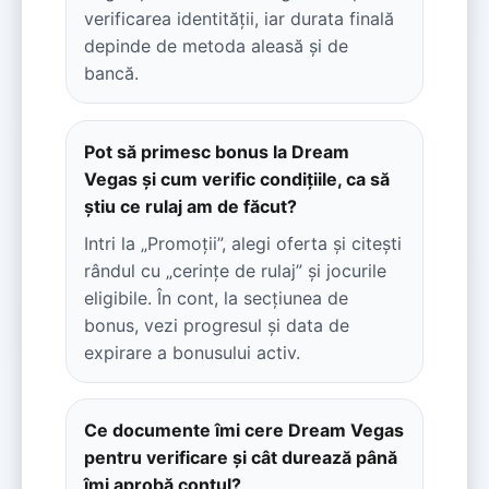
verificarea identității, iar durata finală
depinde de metoda aleasă și de
bancă.
Pot să primesc bonus la Dream
Vegas și cum verific condițiile, ca să
știu ce rulaj am de făcut?
Intri la „Promoții”, alegi oferta și citești
rândul cu „cerințe de rulaj” și jocurile
eligibile. În cont, la secțiunea de
bonus, vezi progresul și data de
expirare a bonusului activ.
Ce documente îmi cere Dream Vegas
pentru verificare și cât durează până
îmi aprobă contul?