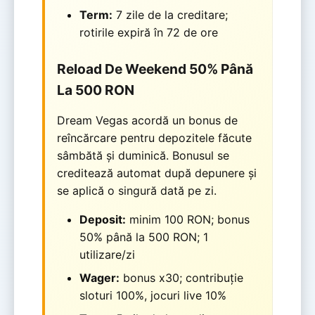
Term:
7 zile de la creditare;
rotirile expiră în 72 de ore
Reload De Weekend 50% Până
La 500 RON
Dream Vegas acordă un bonus de
reîncărcare pentru depozitele făcute
sâmbătă și duminică. Bonusul se
creditează automat după depunere și
se aplică o singură dată pe zi.
Deposit:
minim 100 RON; bonus
50% până la 500 RON; 1
utilizare/zi
Wager:
bonus x30; contribuție
sloturi 100%, jocuri live 10%