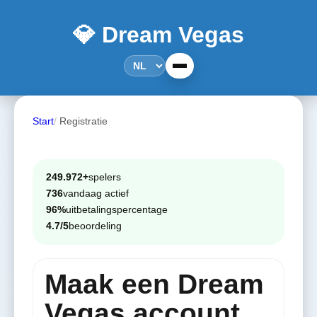
💎 Dream Vegas
Start
Registratie
249.972+
spelers
736
vandaag actief
96%
uitbetalingspercentage
4.7/5
beoordeling
Maak een Dream
Vegas account