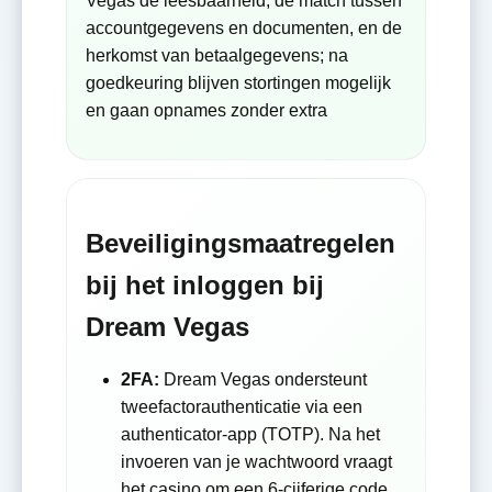
Vegas de leesbaarheid, de match tussen
accountgegevens en documenten, en de
herkomst van betaalgegevens; na
goedkeuring blijven stortingen mogelijk
en gaan opnames zonder extra
Beveiligingsmaatregelen
bij het inloggen bij
Dream Vegas
2FA:
Dream Vegas ondersteunt
tweefactorauthenticatie via een
authenticator-app (TOTP). Na het
invoeren van je wachtwoord vraagt
het casino om een 6-cijferige code