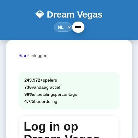
💎 Dream Vegas
Start
Inloggen
249.972+
spelers
736
vandaag actief
96%
uitbetalingspercentage
4.7/5
beoordeling
Log in op