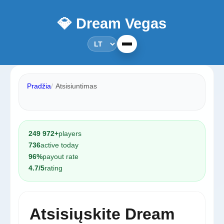
💎 Dream Vegas
Pradžia
Atsisiuntimas
249 972+
players
736
active today
96%
payout rate
4.7/5
rating
Atsisiųskite Dream