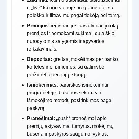
ir „live“ kazino vienoje programėlėje, su
paieška ir filtravimu pagal tiekėją bei temą.
Premijos:
registracijos pasiūlymai, įmokų
premijos ir nemokami sukimai, su aiškiai
nurodytomis sąlygomis ir apyvartos
reikalavimais.
Depozitas:
greitas įmokėjimas per banko
korteles ir e. pinigines, su galimybe
peržiūrėti operacijų istoriją.
Išmokėjimas:
paraiškos išmokėjimui
programėlėje, būsenos sekimas ir
išmokėjimo metodų pasirinkimas pagal
paskyrą.
Pranešimai:
„push“ pranešimai apie
premijų aktyvavimą, turnyrus, mokėjimų
būseną ir paskyros saugumo įvykius.