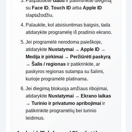
Paspauskite
Gauti
ir patvirtinkite diegimą
su
Face ID
,
Touch ID
arba
Apple ID
slaptažodžiu.
Palaukite, kol atsisiuntimas baigsis, tada
atidarykite programėlę iš pradinio ekrano.
Jei programėlė nerodoma paieškoje,
atidarykite
Nustatymai → Apple ID →
Medija ir pirkimai → Peržiūrėti paskyrą
→ Šalis / regionas
ir patikrinkite, ar
paskyros regionas sutampa su šalimi,
kurioje programėlė platinama.
Jei diegimą blokuoja amžiaus ribojimai,
atidarykite
Nustatymai → Ekrano laikas
→ Turinio ir privatumo apribojimai
ir
patikrinkite programėlių bei turinio
leidimus.