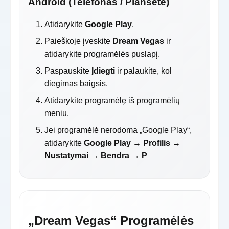
Android (Telefonas / Planšetė)
Atidarykite
Google Play
.
Paieškoje įveskite
Dream Vegas
ir
atidarykite programėlės puslapį.
Paspauskite
Įdiegti
ir palaukite, kol
diegimas baigsis.
Atidarykite programėlę iš programėlių
meniu.
Jei programėlė nerodoma „Google Play“,
atidarykite
Google Play → Profilis →
Nustatymai → Bendra → P
„Dream Vegas“ Programėlės