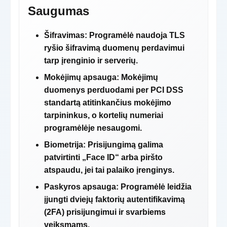
Saugumas
Šifravimas:
Programėlė naudoja TLS
ryšio šifravimą duomenų perdavimui
tarp įrenginio ir serverių.
Mokėjimų apsauga:
Mokėjimų
duomenys perduodami per PCI DSS
standartą atitinkančius mokėjimo
tarpininkus, o kortelių numeriai
programėlėje nesaugomi.
Biometrija:
Prisijungimą galima
patvirtinti „Face ID“ arba piršto
atspaudu, jei tai palaiko įrenginys.
Paskyros apsauga:
Programėlė leidžia
įjungti dviejų faktorių autentifikavimą
(2FA) prisijungimui ir svarbiems
veiksmams.