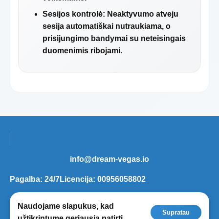
Sesijos kontrolė:
Neaktyvumo atveju
sesija automatiškai nutraukiama, o
prisijungimo bandymai su neteisingais
duomenimis ribojami.
info@dream-vegas.io
Pagalba: 24/7
Licencija: 00956058802
Žaiskite atsakingai, 18+.
Naudojame slapukus, kad
Supratau
© 2018 -
2026
Dream Vegas.
užtikrintume geriausią patirtį.