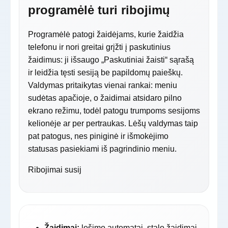
programėlė turi ribojimų
Programėlė patogi žaidėjams, kurie žaidžia
telefonu ir nori greitai grįžti į paskutinius
žaidimus: ji išsaugo „Paskutiniai žaisti“ sąrašą
ir leidžia tęsti sesiją be papildomų paieškų.
Valdymas pritaikytas vienai rankai: meniu
sudėtas apačioje, o žaidimai atsidaro pilno
ekrano režimu, todėl patogu trumpoms sesijoms
kelionėje ar per pertraukas. Lėšų valdymas taip
pat patogus, nes piniginė ir išmokėjimo
statusas pasiekiami iš pagrindinio meniu.
Ribojimai susij
Žaidimai:
lošimo automatai, stalo žaidimai