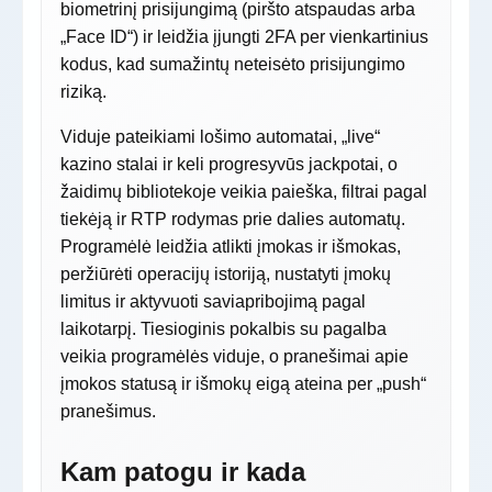
biometrinį prisijungimą (piršto atspaudas arba
„Face ID“) ir leidžia įjungti 2FA per vienkartinius
kodus, kad sumažintų neteisėto prisijungimo
riziką.
Viduje pateikiami lošimo automatai, „live“
kazino stalai ir keli progresyvūs jackpotai, o
žaidimų bibliotekoje veikia paieška, filtrai pagal
tiekėją ir RTP rodymas prie dalies automatų.
Programėlė leidžia atlikti įmokas ir išmokas,
peržiūrėti operacijų istoriją, nustatyti įmokų
limitus ir aktyvuoti saviapribojimą pagal
laikotarpį. Tiesioginis pokalbis su pagalba
veikia programėlės viduje, o pranešimai apie
įmokos statusą ir išmokų eigą ateina per „push“
pranešimus.
Kam patogu ir kada