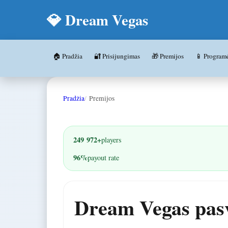
💎 Dream Vegas
🏠 Pradžia
🔐 Prisijungimas
🎁 Premijos
📱 Program
Pradžia
Premijos
249 972+
players
96%
payout rate
Dream Vegas pasv