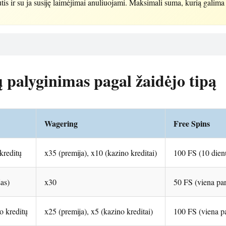
tis ir su ja susiję laimėjimai anuliuojami. Maksimali suma, kurią galima 
palyginimas pagal žaidėjo tipą
Wagering
Free Spins
kreditų
x35 (premija), x10 (kazino kreditai)
100 FS (10 dien
šas)
x30
50 FS (viena par
o kreditų
x25 (premija), x5 (kazino kreditai)
100 FS (viena pa