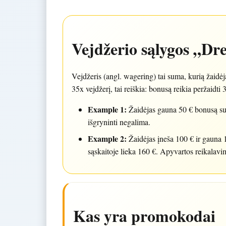
Vejdžerio sąlygos „Dr
Vejdžeris (angl. wagering) tai suma, kurią žaidėj
35x vejdžerį, tai reiškia: bonusą reikia peržaid
Example 1:
Žaidėjas gauna 50 € bonusą su
išgryninti negalima.
Example 2:
Žaidėjas įneša 100 € ir gauna 
sąskaitoje lieka 160 €. Apyvartos reikalav
Kas yra promokodai