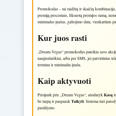
Promokodas – tai raidžių ir skaičių kombinacija
premiją procentais, fiksuotą premijos sumą, nem
minimalus įnašas, galiojimo data, vienkartinis p
Kur juos rasti
„Dream Vegas“ promokodus pateikia savo akcijų pu
naujienlaiškiai, arba per SMS, jei patvirtintas t
terminu ir minimaliu įnašu.
Kaip aktyvuoti
Kasą
Prisijunk prie „Dream Vegas“, atsidaryk
ir
Taikyti
be tarpų ir paspausk
. Sistema turi parod
pasiūlymo.