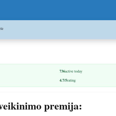
ėlė
736
active today
4.7/5
rating
eikinimo premija: