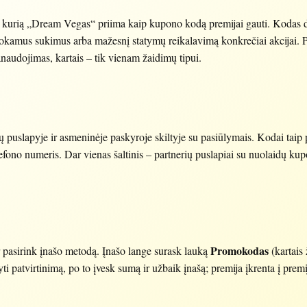
, kurią „Dream Vegas“ priima kaip kupono kodą premijai gauti. Kodas d
okamus sukimus arba mažesnį statymų reikalavimą konkrečiai akcijai. Pr
anaudojimas, kartais – tik vienam žaidimų tipui.
slapyje ir asmeninėje paskyroje skiltyje su pasiūlymais. Kodai taip pat
elefono numeris. Dar vienas šaltinis – partnerių puslapiai su nuolaidų ku
Promokodas
 pasirink įnašo metodą. Įnašo lange surask lauką
(kartais
yti patvirtinimą, po to įvesk sumą ir užbaik įnašą; premija įkrenta į prem