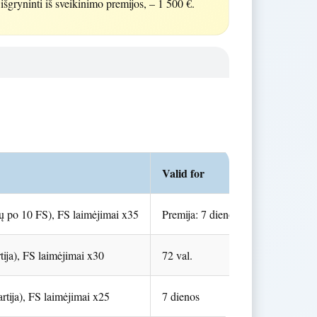
išgryninti iš sveikinimo premijos, – 1 500 €.
Valid for
ų po 10 FS), FS laimėjimai x35
Premija: 7 dienos; FS: 10 dienų
tija), FS laimėjimai x30
72 val.
rtija), FS laimėjimai x25
7 dienos