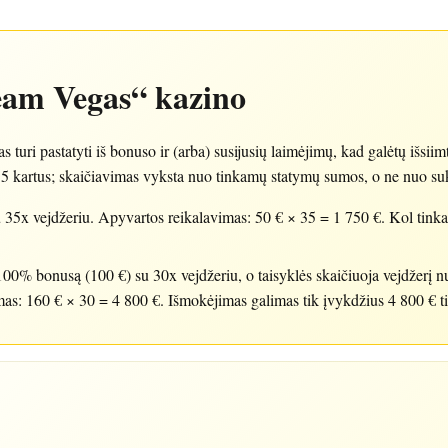
eam Vegas“ kazino
as turi pastatyti iš bonuso ir (arba) susijusių laimėjimų, kad galėtų išs
ti 35 kartus; skaičiavimas vyksta nuo tinkamų statymų sumos, o ne nuo su
 35x vejdžeriu. Apyvartos reikalavimas: 50 € × 35 = 1 750 €. Kol tin
100% bonusą (100 €) su 30x vejdžeriu, o taisyklės skaičiuoja vejdžerį
imas: 160 € × 30 = 4 800 €. Išmokėjimas galimas tik įvykdžius 4 800 € 