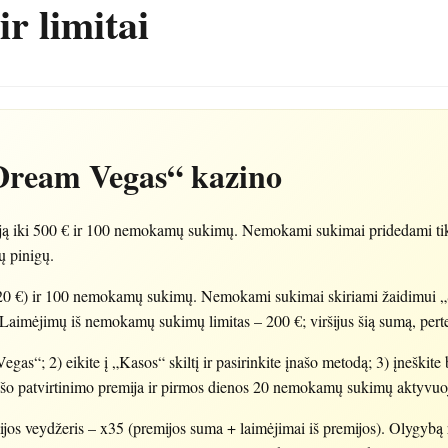
ir limitai
Dream Vegas“ kazino
ą iki 500 € ir 100 nemokamų sukimų. Nemokami sukimai pridedami tik 
ų pinigų.
 20 €) ir 100 nemokamų sukimų. Nemokami sukimai skiriami žaidimui 
aimėjimų iš nemokamų sukimų limitas – 200 €; viršijus šią sumą, pert
as“; 2) eikite į „Kasos“ skiltį ir pasirinkite įnašo metodą; 3) įneškite 
šo patvirtinimo premija ir pirmos dienos 20 nemokamų sukimų aktyvuo
ijos veydžeris – x35 (premijos suma + laimėjimai iš premijos). Olygybą 