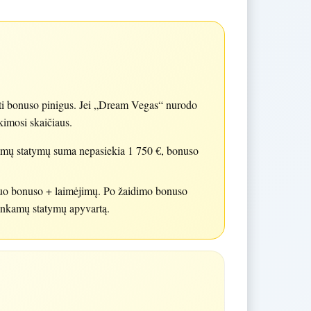
iimti bonuso pinigus. Jei „Dream Vegas“ nurodo
kimosi skaičiaus.
kamų statymų suma nepasiekia 1 750 €, bonuso
 nuo bonuso + laimėjimų. Po žaidimo bonuso
tinkamų statymų apyvartą.