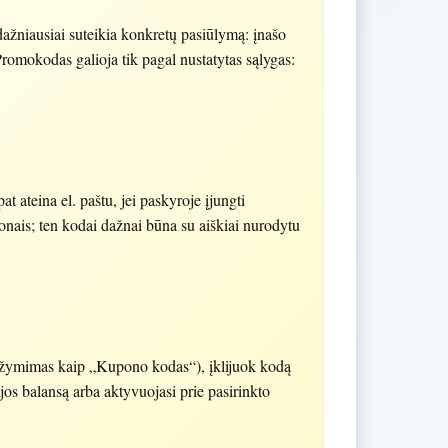
ažniausiai suteikia konkretų pasiūlymą: įnašo
omokodas galioja tik pagal nustatytas sąlygas:
 ateina el. paštu, jei paskyroje įjungti
ponais; ten kodai dažnai būna su aiškiai nurodytu
 žymimas kaip „Kupono kodas“), įklijuok kodą
ijos balansą arba aktyvuojasi prie pasirinkto