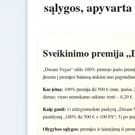
sąlygos, apyvarta 
Sveikinimo premija „
„Dream Vegas“ siūlo 100% pirmojo įnašo premij
įkrenta į premijos balansą atskirai nuo pagrindini
Kas įeina:
100% premija iki 500 € (min. įnašas
dienas; vieno nemokamo sukimo vertė – 0,20 €. L
Kaip gauti:
1) užregistruokite paskyrą „Dream Veg
pasiūlymą „100% iki 500 € + 100 FS“; 5) po įna
Olygybos sąlygos:
premijos ir laimėjimų iš prem