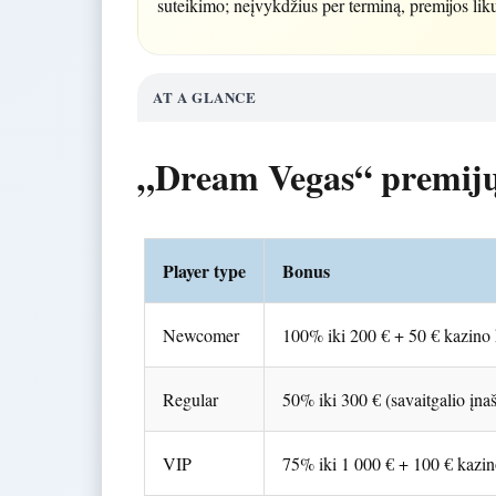
suteikimo; neįvykdžius per terminą, premijos liku
AT A GLANCE
„Dream Vegas“ premijų 
Player type
Bonus
Newcomer
100% iki 200 € + 50 € kazino 
Regular
50% iki 300 € (savaitgalio įna
VIP
75% iki 1 000 € + 100 € kazin