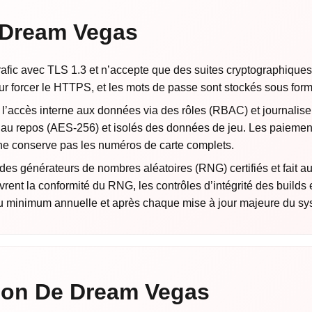
 Dream Vegas
trafic avec TLS 1.3 et n’accepte que des suites cryptograph
r forcer le HTTPS, et les mots de passe sont stockés sous for
l’accès interne aux données via des rôles (RBAC) et journalise
au repos (AES-256) et isolés des données de jeu. Les paiements
e conserve pas les numéros de carte complets.
es générateurs de nombres aléatoires (RNG) certifiés et fait audi
vrent la conformité du RNG, les contrôles d’intégrité des builds 
au minimum annuelle et après chaque mise à jour majeure du sy
tion De Dream Vegas