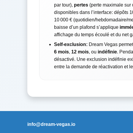
par tour),
pertes
(perte maximale sur 
disponibles dans l’interface: dépôts 
10 000 € (quotidien/hebdomadaire/men
baisse d’un plafond s’applique
imméd
affichage du temps écoulé et du net ga
Self-exclusion:
Dream Vegas permet 
6 mois
,
12 mois
, ou
indéfinie
. Penda
désactivé. Une exclusion indéfinie e
entre la demande de réactivation et 
info@dream-vegas.io