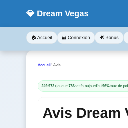
💎 Dream Vegas
🏠 Accueil
🔐 Connexion
🎁 Bonus
Accueil
Avis
249 972+
joueurs
736
actifs aujourd'hui
96%
taux de pa
Avis Dream V