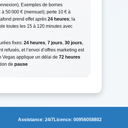
onnexion). Exemples de bornes
€ à 50 000 € (mensuel); perte 10 € à
afond prend effet après
24 heures
; la
le toutes les 15 à 120 minutes avec
urées fixes:
24 heures
,
7 jours
,
30 jours
,
 refusés, et l’envoi d’offres marketing est
m Vegas applique un délai de
72 heures
tion de
pause
Assistance: 24/7
Licence: 00956058802