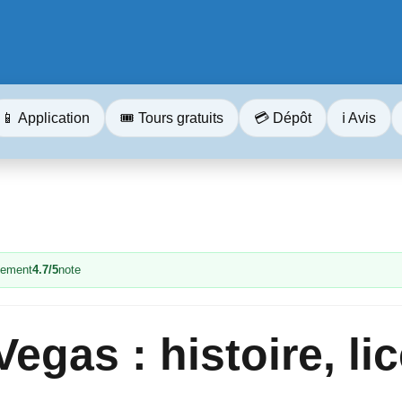
📱 Application
🎟️ Tours gratuits
💳 Dépôt
ℹ️ Avis
iement
4.7/5
note
egas : histoire, li