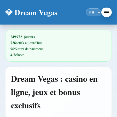
💎 Dream Vegas
249 972+
joueurs
736
actifs aujourd'hui
96%
taux de paiement
4.7/5
note
Dream Vegas : casino en
ligne, jeux et bonus
exclusifs