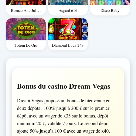
Romeo And Juliet
Asgard 616
Disco Baby
Totem De Oro
Diamond Luck 243
Bonus du casino Dream Vegas
Dream Vegas propose un bonus de bienvenue en
deux dépôts : 100% jusqu’à 200 € sur le premier
dépôt avec un wager de x35 sur le bonus, dépôt
minimum 20 €, validité 7 jours. Le second dépôt
ajoute 50% jusqu’à 100 € avec un wager de x40,