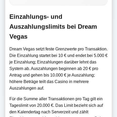
Einzahlungs- und
Auszahlungslimits bei Dream
Vegas
Dream Vegas setzt feste Grenzwerte pro Transaktion.
Die Einzahlung startet bei 10 € und endet bei 5.000 €
je Einzahlung; Einzahlungen darüber lehnt das
System ab. Auszahlungen beginnen ab 20 € pro
Antrag und gehen bis 10.000 € je Auszahlung;
höhere Beträge teilt das Casino in mehrere
Auszahlungen auf.
Für die Summe aller Transaktionen pro Tag gilt ein
Tageslimit von 20.000 €. Das Limit bezieht sich auf
den Kalendertag nach Serverzeit und zählt