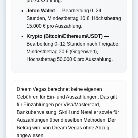
pro Auszahlung.
Jeton Wallet
— Bearbeitung 0–24
Stunden, Mindestbetrag 10 €, Höchstbetrag
15.000 € pro Auszahlung.
Krypto (Bitcoin/Ethereum/USDT)
—
Bearbeitung 0–12 Stunden nach Freigabe,
Mindestbetrag 30 € (Gegenwert),
Höchstbetrag 50.000 € pro Auszahlung.
Dream Vegas berechnet keine eigenen
Gebühren für Ein- und Auszahlungen. Das gilt
für Einzahlungen per Visa/Mastercard,
Banküberweisung, Skrill und Neteller sowie für
Auszahlungen über dieselben Methoden: Der
Betrag wird von Dream Vegas ohne Abzug
angewiesen.