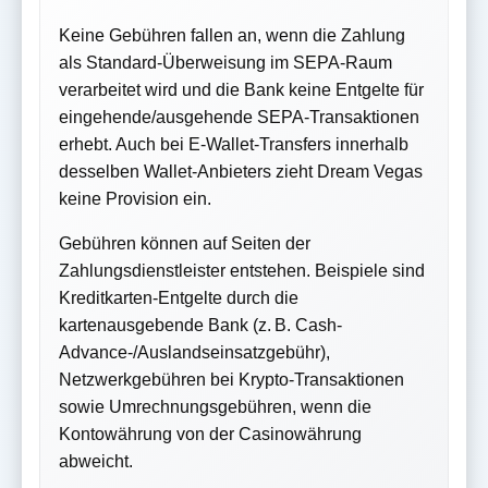
Keine Gebühren fallen an, wenn die Zahlung
als Standard-Überweisung im SEPA-Raum
verarbeitet wird und die Bank keine Entgelte für
eingehende/ausgehende SEPA-Transaktionen
erhebt. Auch bei E‑Wallet-Transfers innerhalb
desselben Wallet-Anbieters zieht Dream Vegas
keine Provision ein.
Gebühren können auf Seiten der
Zahlungsdienstleister entstehen. Beispiele sind
Kreditkarten-Entgelte durch die
kartenausgebende Bank (z. B. Cash-
Advance-/Auslandseinsatzgebühr),
Netzwerkgebühren bei Krypto-Transaktionen
sowie Umrechnungsgebühren, wenn die
Kontowährung von der Casinowährung
abweicht.