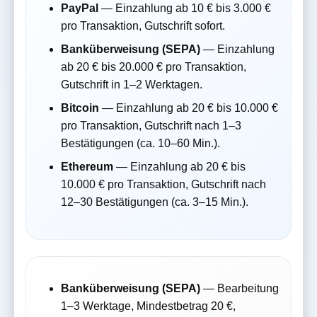
PayPal
— Einzahlung ab 10 € bis 3.000 €
pro Transaktion, Gutschrift sofort.
Banküberweisung (SEPA)
— Einzahlung
ab 20 € bis 20.000 € pro Transaktion,
Gutschrift in 1–2 Werktagen.
Bitcoin
— Einzahlung ab 20 € bis 10.000 €
pro Transaktion, Gutschrift nach 1–3
Bestätigungen (ca. 10–60 Min.).
Ethereum
— Einzahlung ab 20 € bis
10.000 € pro Transaktion, Gutschrift nach
12–30 Bestätigungen (ca. 3–15 Min.).
Banküberweisung (SEPA)
— Bearbeitung
1–3 Werktage, Mindestbetrag 20 €,