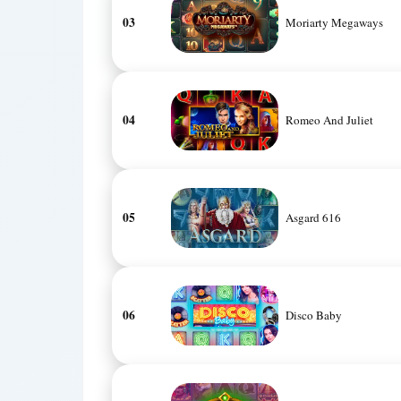
03
Moriarty Megaways
04
Romeo And Juliet
05
Asgard 616
06
Disco Baby