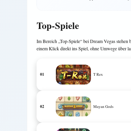
Top-Spiele
Im Bereich „Top-Spiele“ bei Dream Vegas stehen beli
einem Klick direkt ins Spiel, ohne Umwege über la
01
T Rex
02
Mayan Gods