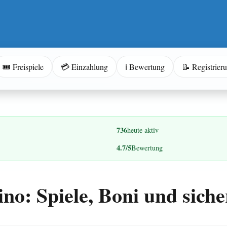
🎟️ Freispiele
💳 Einzahlung
ℹ️ Bewertung
📝 Registrier
736
heute aktiv
4.7/5
Bewertung
no: Spiele, Boni und sich