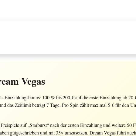
ream Vegas
Einzahlungsbonus: 100 % bis 200 € auf die erste Einzahlung ab 20 €. 
und das Zeitlimit beträgt 7 Tage. Pro Spin zählt maximal 5 € für den
eispiele auf „Starburst“ nach der ersten Einzahlung und weitere 50 F
haben gutgeschrieben und mit 35× umzusetzen. Dream Vegas führt a