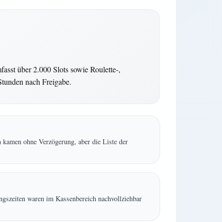
asst über 2.000 Slots sowie Roulette-,
Stunden nach Freigabe.
n kamen ohne Verzögerung, aber die Liste der
ngszeiten waren im Kassenbereich nachvollziehbar