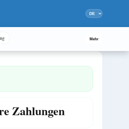
ung
Mehr
ere Zahlungen