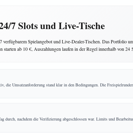
4/7 Slots und Live-Tische
7 verfügbarem Spielangebot und Live-Dealer-Tischen. Das Portfolio umf
n starten ab 10 €, Auszahlungen laufen in der Regel innerhalb von 24 
iv, die Umsatzanforderung stand klar in den Bedingungen. Die Freispielrunde
g durch, nachdem die Verifizierung abgeschlossen war. Limits und Bearbeitu