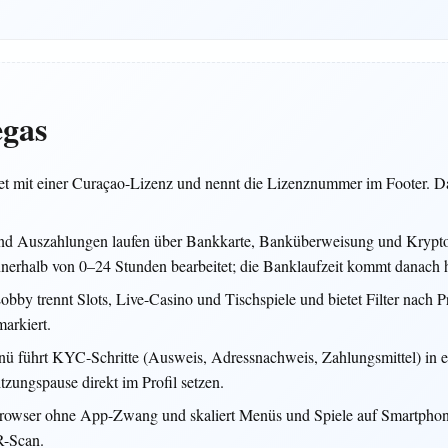
egas
t mit einer Curaçao-Lizenz und nennt die Lizenznummer im Footer. Da
nd Auszahlungen laufen über Bankkarte, Banküberweisung und Kry
nnerhalb von 0–24 Stunden bearbeitet; die Banklaufzeit kommt danach 
bby trennt Slots, Live-Casino und Tischspiele und bietet Filter nach Pr
arkiert.
führt KYC-Schritte (Ausweis, Adressnachweis, Zahlungsmittel) in ein
itzungspause direkt im Profil setzen.
owser ohne App-Zwang und skaliert Menüs und Spiele auf Smartphone-
R-Scan.