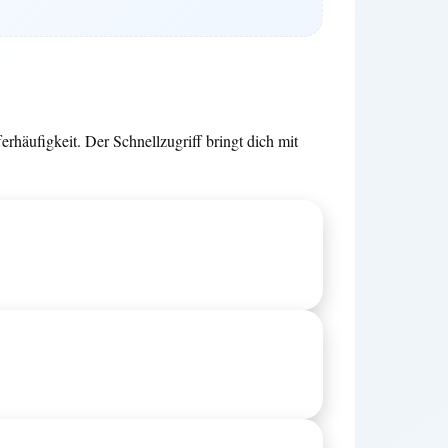
erhäufigkeit. Der Schnellzugriff bringt dich mit