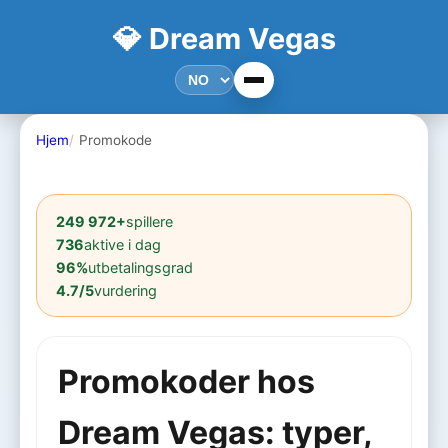
💎 Dream Vegas
Hjem
Promokode
249 972+
spillere
736
aktive i dag
96%
utbetalingsgrad
4.7/5
vurdering
Promokoder hos
Dream Vegas: typer,