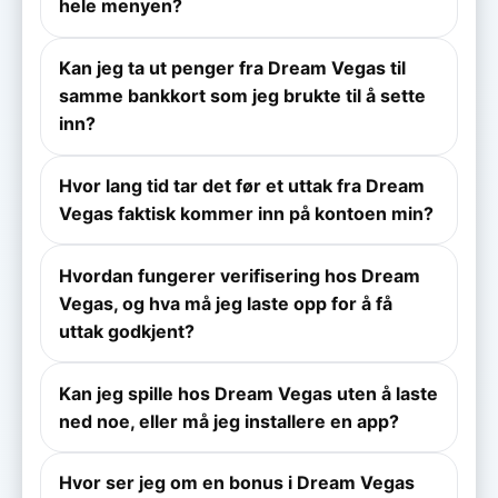
hele menyen?
Kan jeg ta ut penger fra Dream Vegas til
samme bankkort som jeg brukte til å sette
inn?
Hvor lang tid tar det før et uttak fra Dream
Vegas faktisk kommer inn på kontoen min?
Hvordan fungerer verifisering hos Dream
Vegas, og hva må jeg laste opp for å få
uttak godkjent?
Kan jeg spille hos Dream Vegas uten å laste
ned noe, eller må jeg installere en app?
Hvor ser jeg om en bonus i Dream Vegas