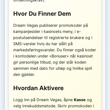
omsetningskrav).
Hvor Du Finner Dem
Dream Vegas publiserer promokoder på
kampanjesider i kasinoets meny, i e-
postutsendelser til registrerte brukere og i
SMS-varsler hvis du har slått på
markedsføringsvarsler. Du finner også koder
i kontodelen under «Bonuser» når kasinoet
gir personlige tilbud, og der står koden
sammen med dato for utløp og hvilke spill
den gjelder.
Hvordan Aktivere
Logg inn på Dream Vegas, åpne
Kasse
og
velg innskuddsmetode. Skriv promokoden i