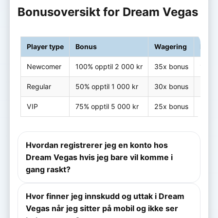
Bonusoversikt for Dream Vegas
Player type
Bonus
Wagering
Free 
Newcomer
100% opptil 2 000 kr
35x bonus
100
Regular
50% opptil 1 000 kr
30x bonus
50
VIP
75% opptil 5 000 kr
25x bonus
200
Hvordan registrerer jeg en konto hos
Dream Vegas hvis jeg bare vil komme i
gang raskt?
Hvor finner jeg innskudd og uttak i Dream
Vegas når jeg sitter på mobil og ikke ser