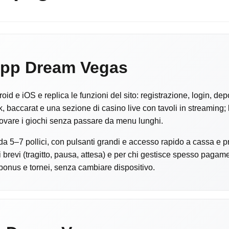
app Dream Vegas
 e iOS e replica le funzioni del sito: registrazione, login, depos
, baccarat e una sezione di casino live con tavoli in streaming; la 
 trovare i giochi senza passare da menu lunghi.
 da 5–7 pollici, con pulsanti grandi e accesso rapido a cassa e p
 brevi (tragitto, pausa, attesa) e per chi gestisce spesso pagame
u bonus e tornei, senza cambiare dispositivo.