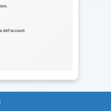
ioni.
a dell’account.
2