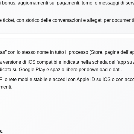
vi bonus, aggiornamenti sui pagamenti, tornei e messaggi di serv
e ticket, con storico delle conversazioni e allegati per document
s” con lo stesso nome in tutto il processo (Store, pagina dell’ap
a versione di iOS compatibile indicata nella scheda dell’app su
dicata su Google Play e spazio libero per download e dati.
Fi o rete mobile stabile e accedi con Apple ID su iOS o con acco
menti.
s
.