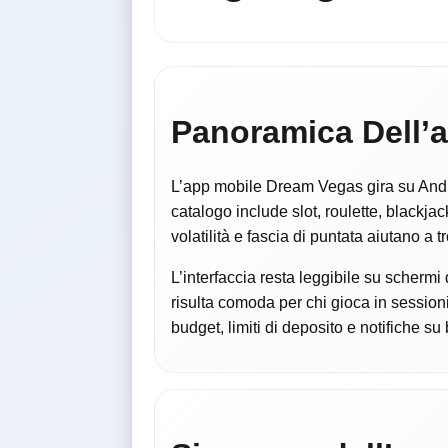
Panoramica Dell’
L’app mobile Dream Vegas gira su Android
catalogo include slot, roulette, blackjack
volatilità e fascia di puntata aiutano a
L’interfaccia resta leggibile su schermi
risulta comoda per chi gioca in sessioni
budget, limiti di deposito e notifiche s