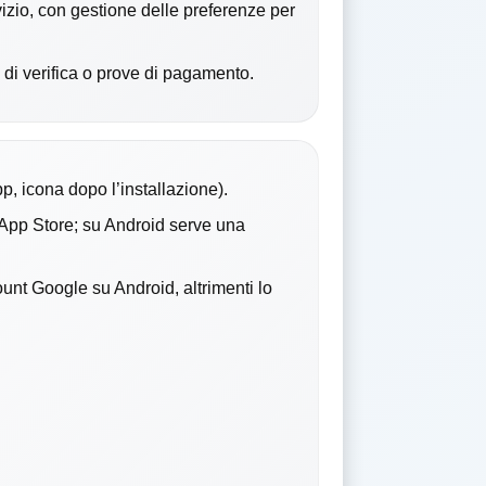
izio, con gestione delle preferenze per
i di verifica o prove di pagamento.
p, icona dopo l’installazione).
 App Store; su Android serve una
unt Google su Android, altrimenti lo