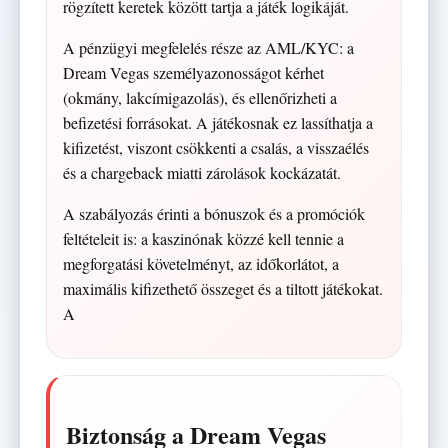
rögzített keretek között tartja a játék logikáját.
A pénzügyi megfelelés része az AML/KYC: a
Dream Vegas személyazonosságot kérhet
(okmány, lakcímigazolás), és ellenőrizheti a
befizetési forrásokat. A játékosnak ez lassíthatja a
kifizetést, viszont csökkenti a csalás, a visszaélés
és a chargeback miatti zárolások kockázatát.
A szabályozás érinti a bónuszok és a promóciók
feltételeit is: a kaszinónak közzé kell tennie a
megforgatási követelményt, az időkorlátot, a
maximális kifizethető összeget és a tiltott játékokat.
A
Biztonság a Dream Vegas